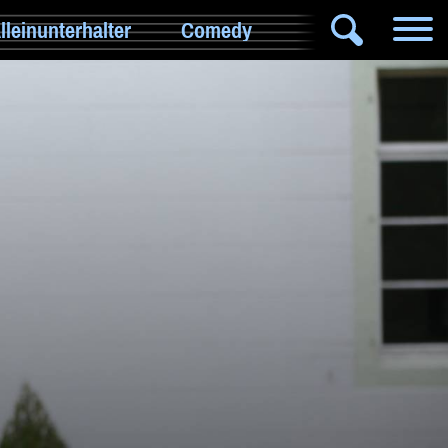
lleinunterhalter
Comedy
DJ
Hochzeitsband
Jazz & Swing
Klassische Musik
Latin & Salsa
Oktoberfestband
Rockband
Schlagerband
Walk-Act