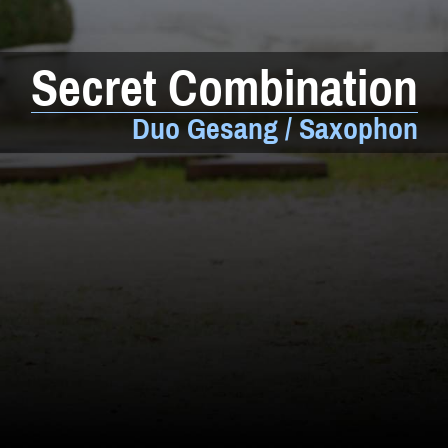
Weltmusik
Sonstiges
Secret Combination
Beratung
Duo Gesang / Saxophon
Impressum