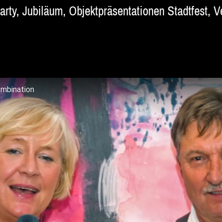
nparty, Jubiläum, Objektpräsentationen Stadtfest,
ombination