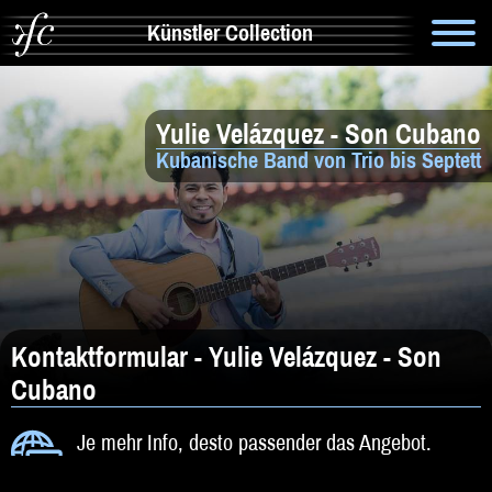
Künstler Collection
Suche
Yulie Velázquez - Son Cubano
Info
Kubanische Band von Trio bis Septett
Artistik & Tanz
Bands
Solomusiker
Zauberer & Co
Kontaktformular - Yulie Velázquez - Son
Cubano
Alleinunterhalter
Je mehr Info, desto passender das Angebot.
Comedy