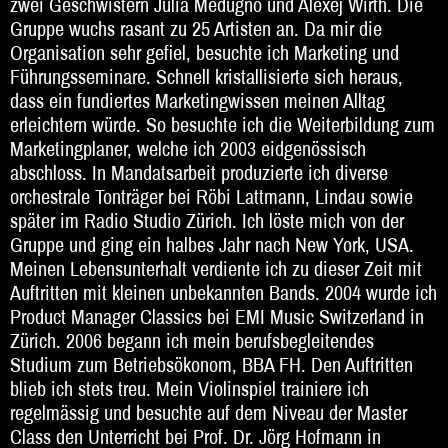
zwei Geschwistern Julia Medugno und Alexej Wirth. Die
Gruppe wuchs rasant zu 25 Artisten an. Da mir die
Beratung
Organisation sehr gefiel, besuchte ich Marketing und
Führungsseminare. Schnell kristallisierte sich heraus,
Impressum
dass ein fundiertes Marketingwissen meinen Alltag
erleichtern würde. So besuchte ich die Weiterbildung zum
Marketingplaner, welche ich 2003 eidgenössisch
abschloss. In Mandatsarbeit produzierte ich diverse
orchestrale Tonträger bei Röbi Lattmann, Lindau sowie
später im Radio Studio Zürich. Ich löste mich von der
Gruppe und ging ein halbes Jahr nach New York, USA.
Meinen Lebensunterhalt verdiente ich zu dieser Zeit mit
Auftritten mit kleinen unbekannten Bands. 2004 wurde ich
Product Manager Classics bei EMI Music Switzerland in
Zürich. 2006 begann ich mein berufsbegleitendes
Studium zum Betriebsökonom, BBA FH. Den Auftritten
blieb ich stets treu. Mein Violinspiel trainiere ich
regelmässig und besuchte auf dem Niveau der Master
Class den Unterricht bei Prof. Dr. Jörg Hofmann in