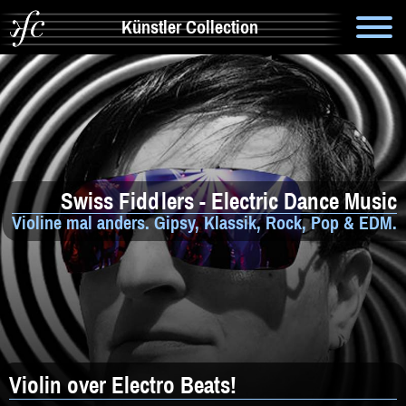
Künstler Collection
Suche
Info
Artistik & Tanz
Swiss Fiddlers - Electric Dance Music
Bands
Violine mal anders. Gipsy, Klassik, Rock, Pop & EDM.
Solomusiker
Zauberer & Co
Alleinunterhalter
Comedy
Violin over Electro Beats!