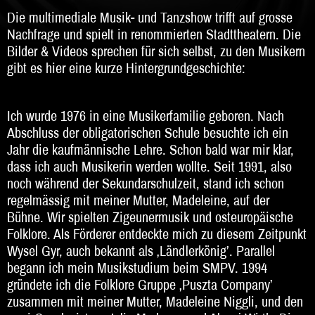
DJ
Die multimediale Musik- und Tanzshow trifft auf grosse
Nachfrage und spielt in renommierten Stadttheatern. Die
Hochzeitsband
Bilder & Videos sprechen für sich selbst, zu den Musikern
Jazz & Swing
gibt es hier eine kurze Hintergrundgeschichte:
Klassische Musik
Ich wurde 1976 in eine Musikerfamilie geboren. Nach
Latin & Salsa
Abschluss der obligatorischen Schule besuchte ich ein
Jahr die kaufmännische Lehre. Schon bald war mir klar,
Oktoberfestband
dass ich auch Musikerin werden wollte. Seit 1991, also
noch während der Sekundarschulzeit, stand ich schon
Rockband
regelmässig mit meiner Mutter, Madeleine, auf der
Schlagerband
Bühne. Wir spielten Zigeunermusik und osteuropäische
Folklore. Als Förderer entdeckte mich zu diesem Zeitpunkt
Walk-Act
Wysel Gyr, auch bekannt als ‚Ländlerkönig’. Parallel
begann ich mein Musikstudium beim SMPV. 1994
Weltmusik
gründete ich die Folklore Gruppe ‚Puszta Company’
zusammen mit meiner Mutter, Madeleine Niggli, und den
Sonstiges