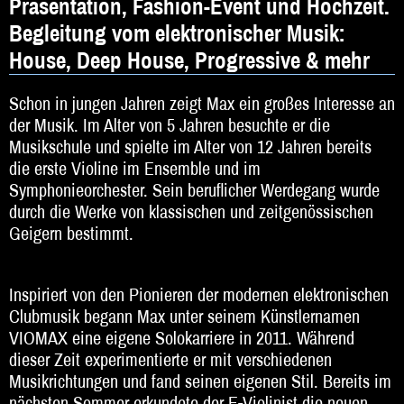
Präsentation, Fashion-Event und Hochzeit.
DJ
Begleitung vom elektronischer Musik:
Hochzeitsband
House, Deep House, Progressive & mehr
Jazz & Swing
Schon in jungen Jahren zeigt Max ein großes Interesse an
Klassische Musik
der Musik. Im Alter von 5 Jahren besuchte er die
Musikschule und spielte im Alter von 12 Jahren bereits
Latin & Salsa
die erste Violine im Ensemble und im
Symphonieorchester. Sein beruflicher Werdegang wurde
Oktoberfestband
durch die Werke von klassischen und zeitgenössischen
Geigern bestimmt.
Rockband
Schlagerband
Inspiriert von den Pionieren der modernen elektronischen
Walk-Act
Clubmusik begann Max unter seinem Künstlernamen
VIOMAX eine eigene Solokarriere in 2011. Während
Weltmusik
dieser Zeit experimentierte er mit verschiedenen
Musikrichtungen und fand seinen eigenen Stil. Bereits im
Sonstiges
nächsten Sommer erkundete der E-Violinist die neuen