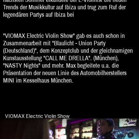
Trends der Musikkultur auf Ibiza und trug zum Ruf der
Beratung
legendären Partys auf Ibiza bei
Impressum
"VIOMAX Electric Violin Show" gab es auch schon in
Zusammenarbeit mit "Blaulicht - Union Party
(Deutschland)", dem Konzeptclub und der gleichnamigen
Kunstausstellung "CALL ME DRELLA". (München),
"NASTY Nights" und mehr. Max begleitete u.a. die
Präsentation der neuen Linie des Automobilherstellers
MINI im Kesselhaus München.
VIOMAX Electric Violin Show
Studio Live Record
Else Club
VIOMAX MOVIDA Italy Club