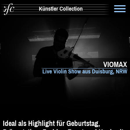
Künstler Collection
Suche
Info
Artistik & Tanz
VIOMAX
Bands
Live Violin Show aus Duisburg, NRW
Solomusiker
Zauberer & Co
Alleinunterhalter
Comedy
Ideal als Highlight für Geburtstag,