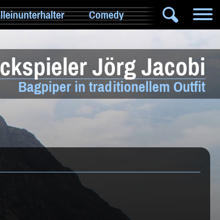
lleinunterhalter
Comedy
DJ
ckspieler Jörg Jacobi
Hochzeitsband
Jazz & Swing
Bagpiper in traditionellem Outfit
Klassische Musik
Latin & Salsa
Oktoberfestband
Rockband
Schlagerband
Walk-Act