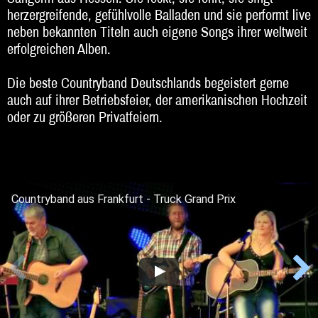
herzergreifende, gefühlvolle Balladen und sie performt live
Beratung
neben bekannten Titeln auch eigene Songs ihrer weltweit
erfolgreichen Alben.
Impressum
Die beste Countryband Deutschlands begeistert gerne
auch auf ihrer Betriebsfeier, der amerikanischen Hochzeit
oder zu größeren Privatfeiern.
Countryband aus Frankfurt - Truck Grand Prix
Countryband aus Frankfurt - The First cut is the deepest
Countryband aus Frankfurt - SRF
Acoustic Trail - The Pilgrim Chapter