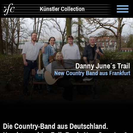
Künstler Collection
Suche
Info
Artistik & Tanz
Danny June´s Trail
Bands
New Country Band aus Frankfurt
Solomusiker
Zauberer & Co
Alleinunterhalter
Comedy
Die Country-Band aus Deutschland.