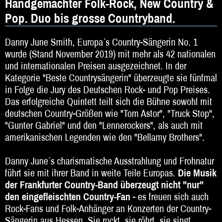
Handgemachter Folk-Rock, New Country &
DJ
Pop. Duo bis grosse Countryband.
Hochzeitsband
Danny June Smith, Europa´s Country-Sängerin No. 1
Jazz & Swing
wurde (Stand November 2019) mit mehr als 42 nationalen
und internationalen Preisen ausgezeichnet. In der
Klassische Musik
Kategorie "Beste Countrysängerin" überzeugte sie fünfmal
Latin & Salsa
in Folge die Jury des Deutschen Rock- und Pop Preises.
Das erfolgreiche Quintett teilt sich die Bühne sowohl mit
Oktoberfestband
deutschen Country-Größen wie "Tom Astor", "Truck Stop",
"Gunter Gabriel" und den "Lennerockers", als auch mit
Rockband
amerikanischen Legenden wie den "Bellamy Brothers".
Schlagerband
Danny June´s charismatische Ausstrahlung und Frohnatur
führt sie mit ihrer Band in weite Teile Europas.
Die Musik
Walk-Act
der
Frankfurter Country-Band überzeugt nicht "nur"
Weltmusik
den eingefleischten Country-Fan
- es freuen sich auch
Rock-Fans und Folk-Anhänger an Konzerten der Country-
Sonstiges
Sängerin aus Hessen. Sie rockt, sie röhrt, sie singt